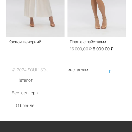
Костюм вечерний
Платье с пайетками
Первоначальная
Текущая
16 000,00
₽
8 000,00
₽
цена
цена:
составляла
8
16
000,00 ₽.
© 2024 SOUL’ SOUL
инстаграм
000,00 ₽.
Каталог
Бестселлеры
О бренде